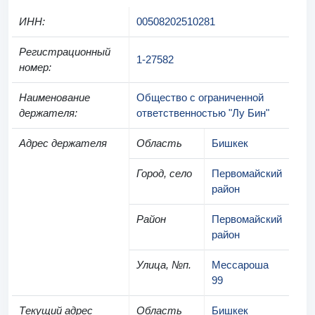
ИНН
:
00508202510281
Регистрационный
1-27582
номер
:
Наименование
Общество с ограниченной
держателя
:
ответственностью "Лу Бин"
Адрес держателя
Область
Бишкек
Город, село
Первомайский
район
Район
Первомайский
район
Улица, №п.
Мессароша
99
Текущий адрес
Область
Бишкек