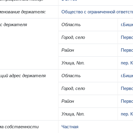
енование держателя
:
Общество с ограниченной ответст
с держателя
Область
г.Биш
Город, село
Перво
Район
Перво
Улица, №п.
пер. 
щий адрес держателя
Область
г.Биш
Город, село
Перво
Район
Перво
Улица, №п.
пер. 
ма собственности
Частная