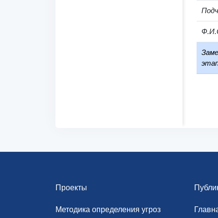
Под
Ф.И.
Заме
этап
Проекты
Публи
Методика определения угроз
Главн