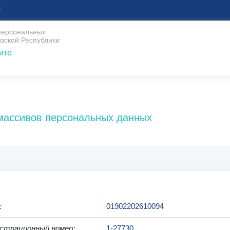
U
 персональных
зской Республики
ите
 массивов персональных данных
:
01902202610094
страционный номер
:
1-27730