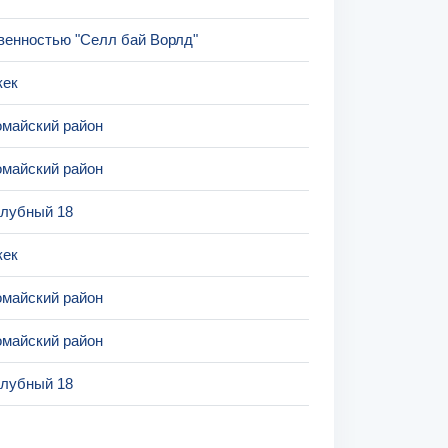
венностью "Селл бай Ворлд"
кек
майский район
майский район
Клубный 18
кек
майский район
майский район
Клубный 18