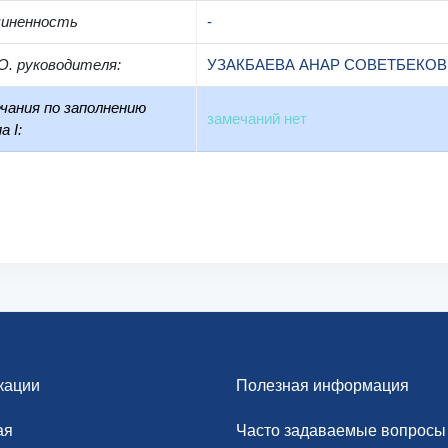
чиненность
-
О. руководителя
:
УЗАКБАЕВА АНАР СОВЕТБЕКО
чания по заполнению
замечаний нет
а I:
кации
Полезная информация
ая
Часто задаваемые вопросы