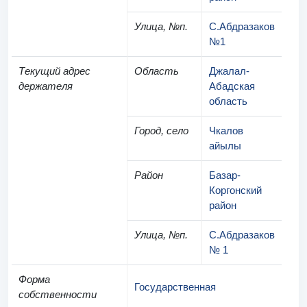
Улица, №п.
С.Абдразаков
№1
Текущий адрес
Область
Джалал-
держателя
Абадская
область
Город, село
Чкалов
айылы
Район
Базар-
Коргонский
район
Улица, №п.
С.Абдразаков
№ 1
Форма
Государственная
собственности