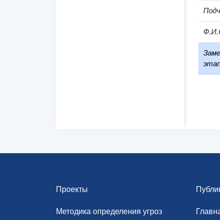
Под
Ф.И.
Заме
этап
Проекты
Публи
Методика определения угроз
Главн