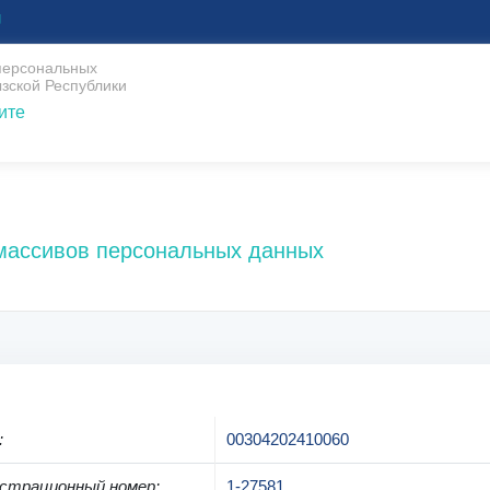
U
 персональных
зской Республики
ите
 массивов персональных данных
:
00304202410060
страционный номер
:
1-27581