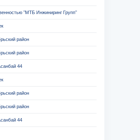
венностью "МТБ Инжиниринг Групп"
ек
рьский район
рьский район
Асанбай 44
ек
рьский район
рьский район
Асанбай 44