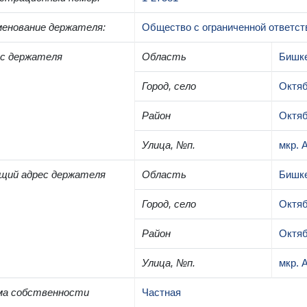
енование держателя
:
Общество с ограниченной ответст
с держателя
Область
Бишк
Город, село
Октяб
Район
Октяб
Улица, №п.
мкр. 
щий адрес держателя
Область
Бишк
Город, село
Октяб
Район
Октяб
Улица, №п.
мкр. 
ма собственности
Частная