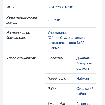
ИНН
:
00307200610101
Регистрационный
2-02646
номер
:
Наименование
Учреждение
держателя
:
"Общеобразовательная
начальная школа №98
"Найман"
Адрес держателя
Область
Джалал-
Абадская
область
Город, село
Найман
Район
Сузакский
район
Улица, №п.
Закиров