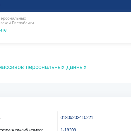
U
 персональных
зской Республики
ите
 массивов персональных данных
:
01809202410221
страционный номер
:
1-18309