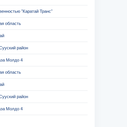
венностью "Каратай Транс"
ая область
ай
Сууский район
аза Молдо 4
ая область
ай
Сууский район
аза Молдо 4