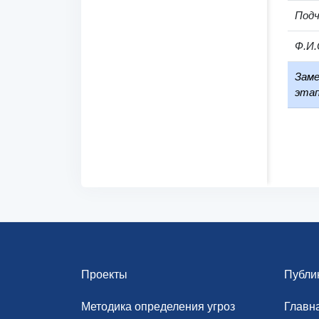
Под
Ф.И.
Заме
этап
Проекты
Публи
Методика определения угроз
Главн