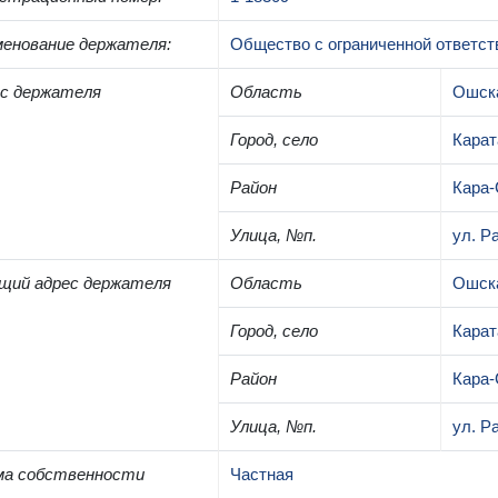
енование держателя
:
Общество с ограниченной ответст
с держателя
Область
Ошск
Город, село
Карат
Район
Кара-
Улица, №п.
ул. Р
щий адрес держателя
Область
Ошск
Город, село
Карат
Район
Кара-
Улица, №п.
ул. Р
ма собственности
Частная