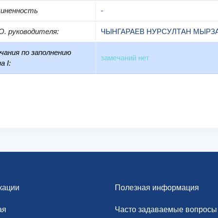
чиненность
-
О. руководителя
:
ЧЫНГАРАЕВ НУРСУЛТАН МЫРЗ
чания по заполнению
замечаний нет
а I:
кации
Полезная информация
ая
Часто задаваемые вопросы