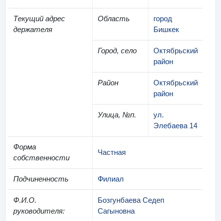
Текущий адрес
Область
город
держателя
Бишкек
Город, село
Октябрьский
район
Район
Октябрьский
район
Улица, №п.
ул.
Элебаева 14
Форма
Частная
собственности
Подчиненность
Филиал
Ф.И.О.
Бозгунбаева Седеп
руководителя
:
Сагыновна