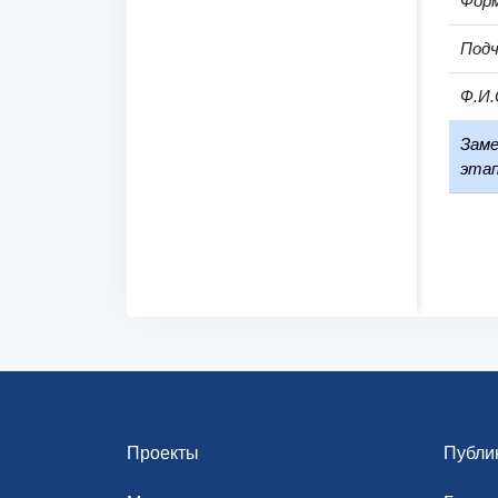
Фор
Под
Ф.И.
Заме
этап
Проекты
Публи