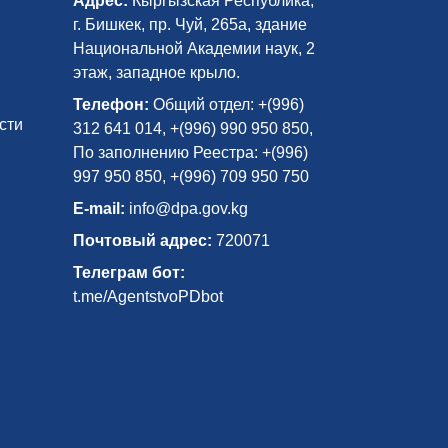
Адрес:
Кыргызская Республика,
г. Бишкек, пр. Чуй, 265а, здание
Национальной Академии наук, 2
этаж, западное крыло.
Телефон:
Общий отдел: +(996)
сти
312 641 014, +(996) 990 950 850,
По заполнению Реестра: +(996)
997 950 850, +(996) 709 950 750
E-mail:
info@dpa.gov.kg
Почтовый адрес:
720071
Телеграм бот:
t.me/AgentstvoPDbot