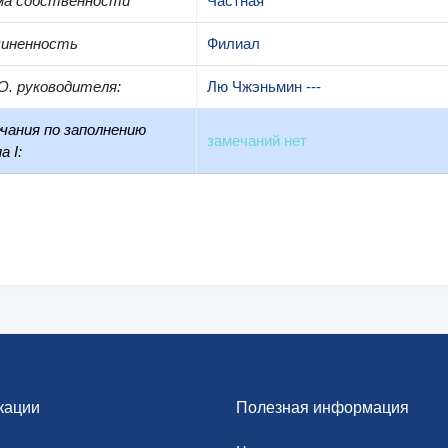
ма собственности
Частная
чиненность
Филиал
О. руководителя
:
Лю Чжэньмин ---
чания по заполнению
замечаний нет
а I:
кации
Полезная информация