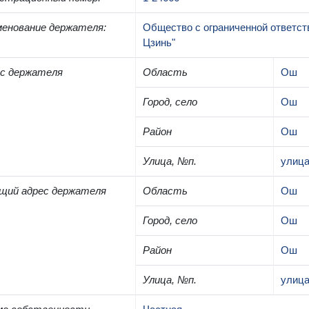
енование держателя
:
Общество с ограниченной ответс
Цзинь"
с держателя
Область
Ош
Город, село
Ош
Район
Ош
Улица, №п.
улица
щий адрес держателя
Область
Ош
Город, село
Ош
Район
Ош
Улица, №п.
улица