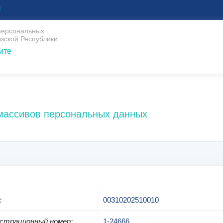
U
 персональных
зской Республики
ите
 массивов персональных данных
:
00310202510010
страционный номер
:
1-24666