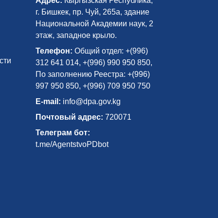
Адрес:
Кыргызская Республика,
г. Бишкек, пр. Чуй, 265а, здание
Национальной Академии наук, 2
этаж, западное крыло.
Телефон:
Общий отдел: +(996)
сти
312 641 014, +(996) 990 950 850,
По заполнению Реестра: +(996)
997 950 850, +(996) 709 950 750
E-mail:
info@dpa.gov.kg
Почтовый адрес:
720071
Телеграм бот:
t.me/AgentstvoPDbot