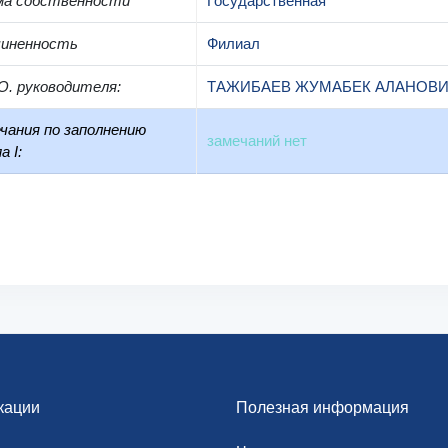
ма собственности
Государственная
чиненность
Филиал
О. руководителя
:
ТАЖИБАЕВ ЖУМАБЕК АЛАНОВ
чания по заполнению
замечаний нет
а I:
кации
Полезная информация