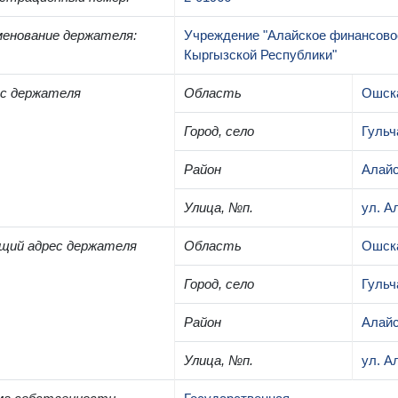
енование держателя
:
Учреждение "Алайское финансово
Кыргызской Республики"
с держателя
Область
Ошск
Город, село
Гульч
Район
Алайс
Улица, №п.
ул. А
щий адрес держателя
Область
Ошск
Город, село
Гульч
Район
Алайс
Улица, №п.
ул. А