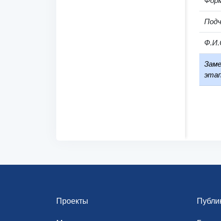
Фор
Под
Ф.И.
Заме
этап
Проекты
Публи