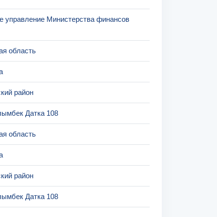
е управление Министерства финансов
ая область
а
кий район
лымбек Датка 108
ая область
а
кий район
лымбек Датка 108