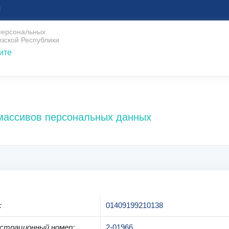
U
 персональных
зской Республики
ите
 массивов персональных данных
:
01409199210138
страционный номер
:
2-01966