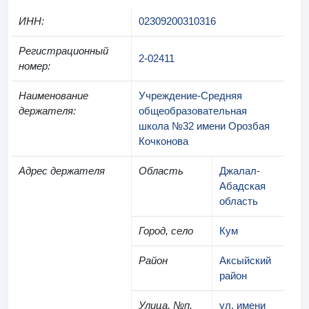
ИНН
:
02309200310316
Регистрационный
2-02411
номер
:
Наименование
Учреждение-Средняя
держателя
:
общеобразовательная
школа №32 имени Орозбая
Кочконова
Адрес держателя
Область
Джалал-
Абадская
область
Город, село
Кум
Район
Аксыйский
район
Улица, №п.
ул. имени