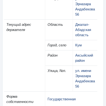
Эрназара
Андабекова
56
Текущий адрес
Область
Джалал-
держателя
Абадская
область
Город, село
Кум
Район
Аксыйский
район
Улица, №п.
ул. имени
Эрназара
Андабекова
56
Форма
Государственная
собственности