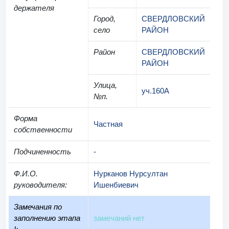
держателя
Город,
СВЕРДЛОВСКИЙ
село
РАЙОН
Район
СВЕРДЛОВСКИЙ
РАЙОН
Улица,
уч.160А
№п.
Форма
Частная
собственности
Подчиненность
-
Ф.И.О.
Нурканов Нурсултан
руководителя
:
Ишенбиевич
Замечания по
заполнению этапа
замечаний нет