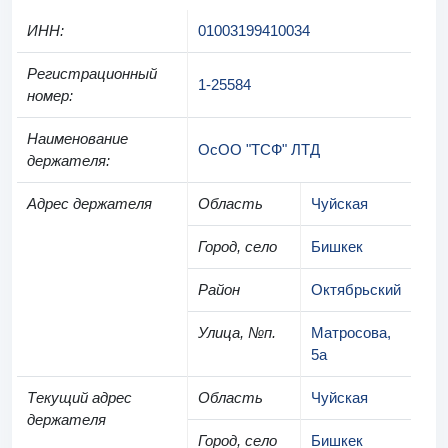
ИНН
:
01003199410034
Регистрационный
1-25584
номер
:
Наименование
ОсОО "ТСФ" ЛТД
держателя
:
Адрес держателя
Область
Чуйская
Город, село
Бишкек
Район
Октябрьский
Улица, №п.
Матросова,
5а
Текущий адрес
Область
Чуйская
держателя
Город, село
Бишкек