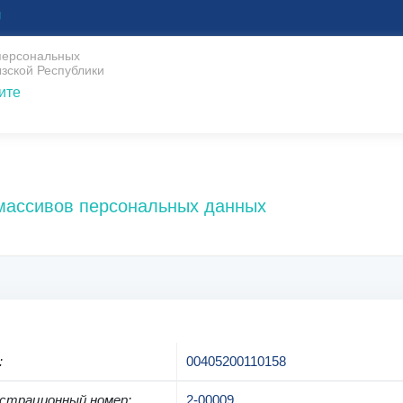
U
 персональных
зской Республики
ите
 массивов персональных данных
:
00405200110158
страционный номер
:
2-00009