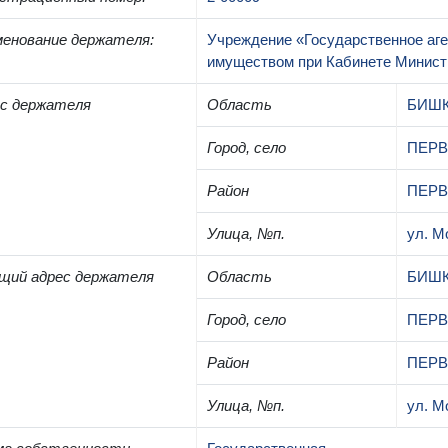
енование держателя
:
Учреждение «Государственное аг
имуществом при Кабинете Минист
с держателя
Область
БИШ
Город, село
ПЕР
Район
ПЕР
Улица, №п.
ул. М
щий адрес держателя
Область
БИШ
Город, село
ПЕР
Район
ПЕР
Улица, №п.
ул. М