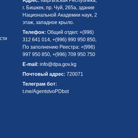
Адрес:
Кыргызская Республика,
г. Бишкек, пр. Чуй, 265а, здание
Национальной Академии наук, 2
этаж, западное крыло.
Телефон:
Общий отдел: +(996)
сти
312 641 014, +(996) 990 950 850,
По заполнению Реестра: +(996)
997 950 850, +(996) 709 950 750
E-mail:
info@dpa.gov.kg
Почтовый адрес:
720071
Телеграм бот:
t.me/AgentstvoPDbot