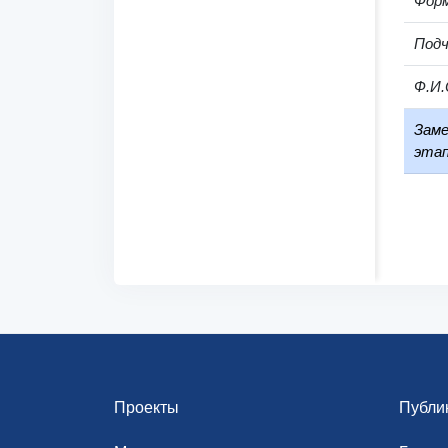
Фор
Под
Ф.И.
Заме
этап
Проекты
Публи