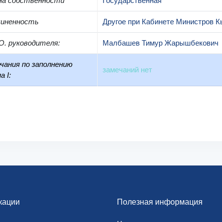
ма собственности
Государственная
чиненность
Другое при Кабинете Министров К
О. руководителя
:
Малбашев Тимур Жарышбекович
чания по заполнению
замечаний нет
а I:
кации
Полезная информация