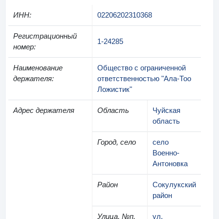
ИНН
:
02206202310368
Регистрационный
1-24285
номер
:
Наименование
Общество с ограниченной
держателя
:
ответственностью "Ала-Тоо
Ложистик"
Адрес держателя
Область
Чуйская
область
Город, село
село
Военно-
Антоновка
Район
Сокулукский
район
Улица, №п.
ул.