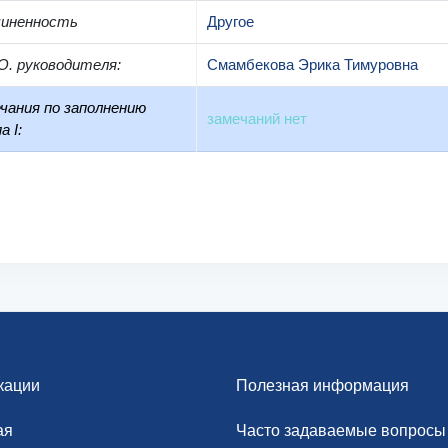
чиненность
Другое
О. руководителя
:
Смамбекова Эрика Тимуровна
чания по заполнению
замечаний нет
а I:
кации
Полезная информация
ая
Часто задаваемые вопросы