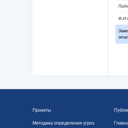
Под
Ф.И.
Заме
этап
Проекты
Публи
Методика определения угроз
Главн