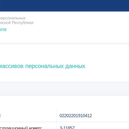
U
 персональных
зской Республики
ите
 массивов персональных данных
:
02202201910412
страционный номер
:
3-11857