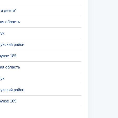
и детям"
ая область
лук
укский район
рунзе 189
ая область
лук
укский район
рунзе 189