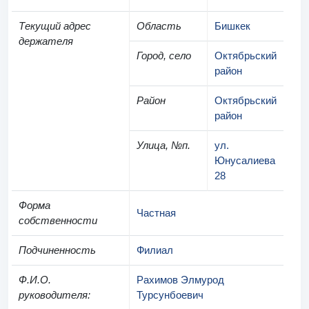
Текущий адрес
Область
Бишкек
держателя
Город, село
Октябрьский
район
Район
Октябрьский
район
Улица, №п.
ул.
Юнусалиева
28
Форма
Частная
собственности
Подчиненность
Филиал
Ф.И.О.
Рахимов Элмурод
руководителя
:
Турсунбоевич