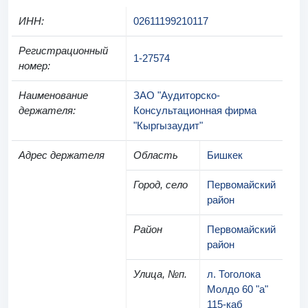
ИНН
:
02611199210117
Регистрационный
1-27574
номер
:
Наименование
ЗАО "Аудиторско-
держателя
:
Консультационная фирма
"Кыргызаудит"
Адрес держателя
Область
Бишкек
Город, село
Первомайский
район
Район
Первомайский
район
Улица, №п.
л. Тоголока
Молдо 60 "а"
115-каб