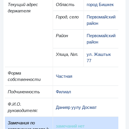
Текущий адрес
Область
город Бишкек
держателя
Город, село
Первомайский
район
Район
Первомайский
район
Улица, №п.
ул. Жаштык
77
Форма
Частная
собственности
Подчиненность
Филиал
Ф.И.О.
Данияр уулу Досмат
руководителя
:
Замечания по
замечаний нет