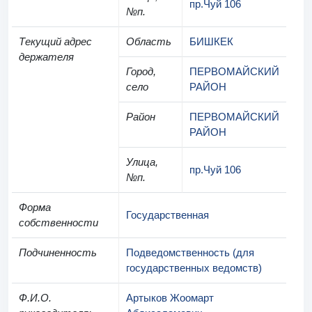
пр.Чуй 106
№п.
Текущий адрес
Область
БИШКЕК
держателя
Город,
ПЕРВОМАЙСКИЙ
село
РАЙОН
Район
ПЕРВОМАЙСКИЙ
РАЙОН
Улица,
пр.Чуй 106
№п.
Форма
Государственная
собственности
Подчиненность
Подведомственность (для
государственных ведомств)
Ф.И.О.
Артыков Жоомарт