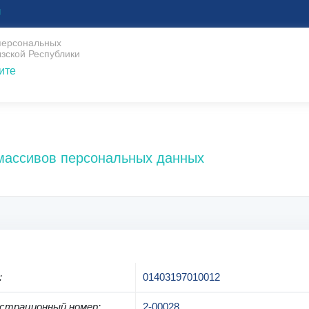
U
 персональных
зской Республики
ите
 массивов персональных данных
:
01403197010012
страционный номер
:
2-00028