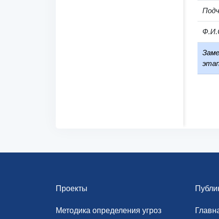
Под
Ф.И.
Заме
этап
Проекты
Публи
Методика определения угроз
Главн