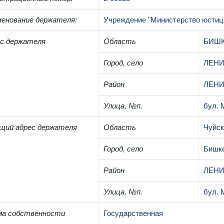
енование держателя
:
Учреждение "Министерство юстиц
с держателя
Область
БИШ
Город, село
ЛЕНИ
Район
ЛЕНИ
Улица, №п.
бул. 
щий адрес держателя
Область
Чуйск
Город, село
Бишк
Район
ЛЕНИ
Улица, №п.
бул. 
ма собственности
Государственная