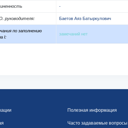
чиненность
-
О. руководителя
:
Баетов Аяз Батыркулович
чания по заполнению
замечаний нет
а I:
кации
Полезная информация
ая
Часто задаваемые вопросы