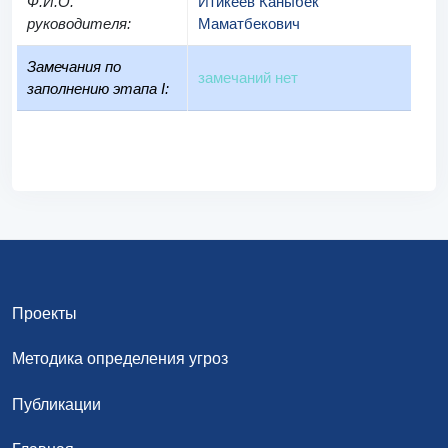
Ф.И.О.
Итикеев Каныбек
руководителя
:
Маматбекович
Замечания по
замечаний нет
заполнению этапа I:
Проекты
Методика определения угроз
Публикации