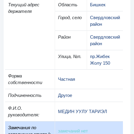
Текущий адрес
Область
Бишкек
держателя
Город, село
Свердловский
район
Район
Свердловский
район
Улица, №п.
пр.Жибек
Жолу 150
Форма
Частная
собственности
Подчиненность
Другое
Ф.И.О.
МЕДИН УУЛУ ТАРИЭЛ
руководителя
:
Замечания по
замечаний нет