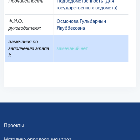
Подчиненность
Подведомственность (для
государственных ведомств)
Ф.И.О.
Осмонова Гульбарчын
руководителя
:
Якуббековна
Замечания по
заполнению этапа
замечаний нет
I:
Проекты
Методика определения угроз