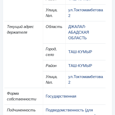
Улица,
ул.Токтомамбетова
№п.
2
Текущий адрес
Область
ДЖАЛАЛ-
держателя
АБАДСКАЯ
ОБЛАСТЬ
Город,
ТАШ-КУМЫР
село
Район
ТАШ-КУМЫР
Улица,
ул.Токтомамбетова
№п.
2
Форма
Государственная
собственности
Подчиненность
Подведомственность (для