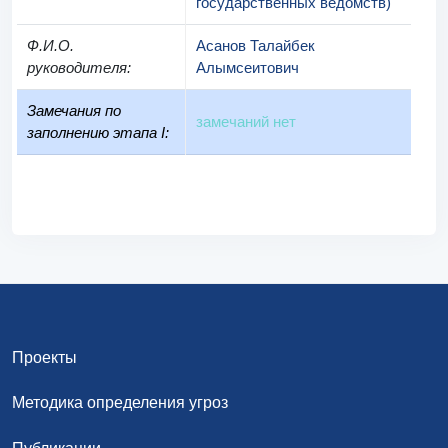
государственных ведомств)
Ф.И.О.
Асанов Талайбек
руководителя
:
Алымсеитович
Замечания по
замечаний нет
заполнению этапа I:
Проекты
Методика определения угроз