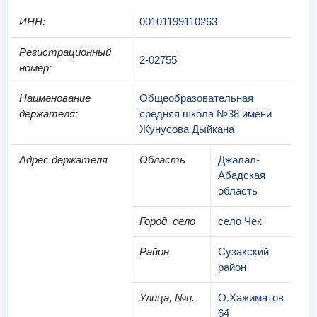
ИНН
:
00101199110263
Регистрационный
2-02755
номер
:
Наименование
Общеобразовательная
держателя
:
средняя школа №38 имени
Жунусова Дыйкана
Адрес держателя
Область
Джалал-
Абадская
область
Город, село
село Чек
Район
Сузакский
район
Улица, №п.
О.Хажиматов
64