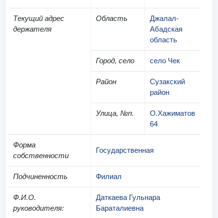
Текущий адрес
Область
Джалал-
держателя
Абадская
область
Город, село
село Чек
Район
Сузакский
район
Улица, №п.
О.Хажиматов
64
Форма
Государственная
собственности
Подчиненность
Филиал
Ф.И.О.
Даткаева Гульнара
руководителя
:
Бараталиевна