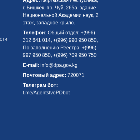
Адрес:
Кыргызская Республика,
г. Бишкек, пр. Чуй, 265а, здание
Национальной Академии наук, 2
этаж, западное крыло.
Телефон:
Общий отдел: +(996)
сти
312 641 014, +(996) 990 950 850,
По заполнению Реестра: +(996)
997 950 850, +(996) 709 950 750
E-mail:
info@dpa.gov.kg
Почтовый адрес:
720071
Телеграм бот:
t.me/AgentstvoPDbot