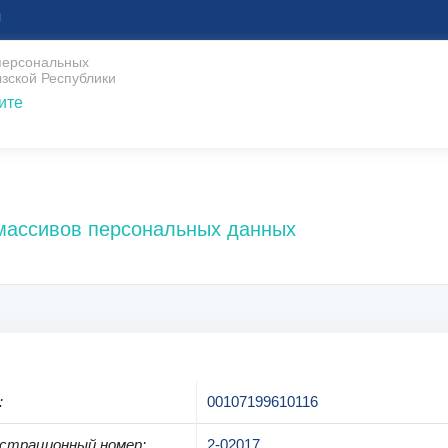
U
 персональных
зской Республики
ите
 массивов персональных данных
:
00107199610116
страционный номер
:
2-02017