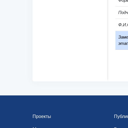
Фор
Под
Ф.И.
Заме
этап
Проекты
Публи