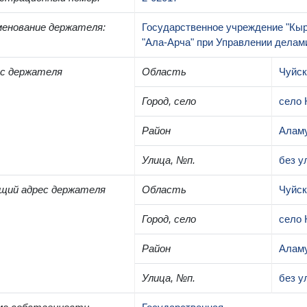
енование держателя
:
Государственное учреждение "Кыр
"Ала-Арча" при Управлении делам
с держателя
Область
Чуйск
Город, село
село 
Район
Аламу
Улица, №п.
без у
щий адрес держателя
Область
Чуйск
Город, село
село 
Район
Аламу
Улица, №п.
без у