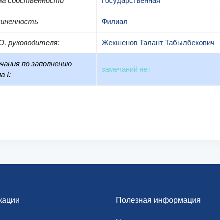
ма собственности
Государственная
чиненность
Филиал
О. руководителя
:
Жекшенов Талант Табылбекович
чания по заполнению
замечаний нет
а I:
кации
Полезная информация