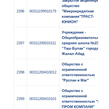
Закрытое акционерное
общество
2396
00311199910179
"Микрокредитная
компания"ТРАСТ-
ЮНИОН"
Учреждение -
Общеобразовательная
2397
00311200010111
средняя школа №23
“Таш-Булак” города
Жалал-Абад
Общество с
ограниченной
2398
00311200410012
ответственностью
"Руслан и Маг"
Общество с
ограниченной
2399
00311200410101
ответственностью "КК
ПРОМ КОМПАНИ"