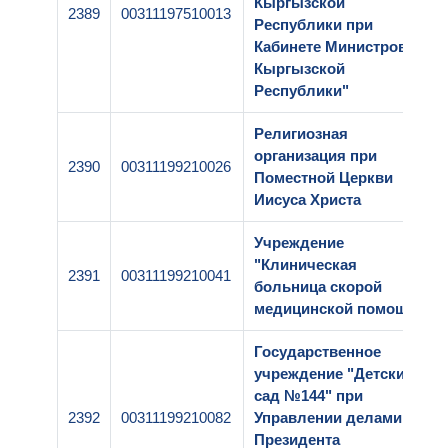
Кыргызской
2389
00311197510013
Республики при
Кабинете Министров
Кыргызской
Республики"
Религиозная
организация при
2390
00311199210026
Поместной Церкви
Иисуса Христа
Учреждение
"Клиническая
2391
00311199210041
больница скорой
медицинской помощи"
Государственное
учреждение "Детский
сад №144" при
2392
00311199210082
Управлении делами
Президента