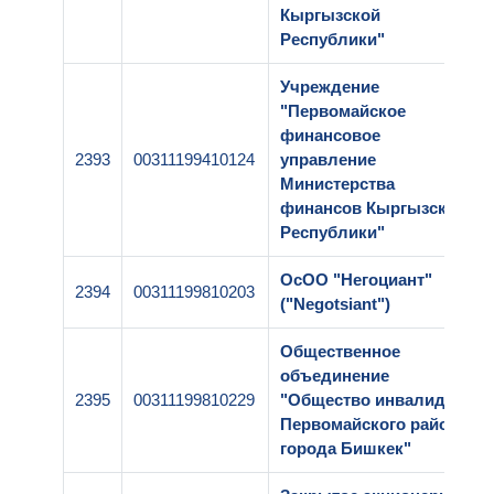
Кыргызской
Республики"
Учреждение
"Первомайское
финансовое
2393
00311199410124
управление
Министерства
финансов Кыргызской
Республики"
ОсОО "Негоциант"
2394
00311199810203
("Negotsiant")
Общественное
объединение
2395
00311199810229
"Общество инвалидов
Первомайского района
города Бишкек"