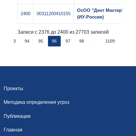
ОсОО "Дент Мастер"
2400
00311200410155
(ИУ-Россия)
Записи с 2376 до 2400 из 27703 записей
..
93
94
95
96
97
98
...
1109
Проекты
Методика определения угроз
Публикации
Главная