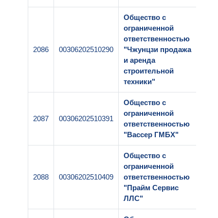
Общество с
ограниченной
ответственностью
2086
00306202510290
"Чжунцзи продажа
1-0
и аренда
строительной
техники"
Общество с
ограниченной
2087
00306202510391
1-2
ответственностью
"Вассер ГМБХ"
Общество с
ограниченной
2088
00306202510409
ответственностью
1-0
"Прайм Сервис
ЛЛС"