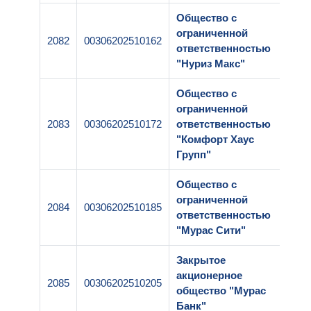
Общество с
ограниченной
2082
00306202510162
1-1
ответственностью
"Нуриз Макс"
Общество с
ограниченной
2083
00306202510172
ответственностью
1-2
"Комфорт Хаус
Групп"
Общество с
ограниченной
2084
00306202510185
1-2
ответственностью
"Мурас Сити"
Закрытое
акционерное
2085
00306202510205
1-2
общество "Мурас
Банк"