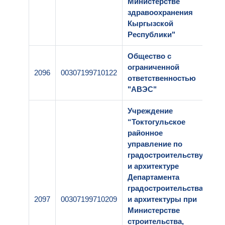
Министерстве
здравоохранения
Кыргызской
Республики"
Общество с
ограниченной
2096
00307199710122
1-2
ответственностью
"АВЭС"
Учреждение
“Токтогульское
районное
управление по
градостроительству
и архитектуре
Департамента
градостроительства
2097
00307199710209
и архитектуры при
2-0
Министерстве
строительства,