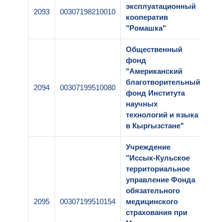
эксплуатационный
2093
00307198210010
1-1
кооператив
"Ромашка"
Общественный
фонд
"Американский
благотворительный
2094
00307199510080
1-0
фонд Института
научных
технологий и языка
в Кыргызстане"
Учреждение
"Иссык-Кульское
территориальное
управление Фонда
обязательного
2095
00307199510154
медицинского
2-0
страхования при