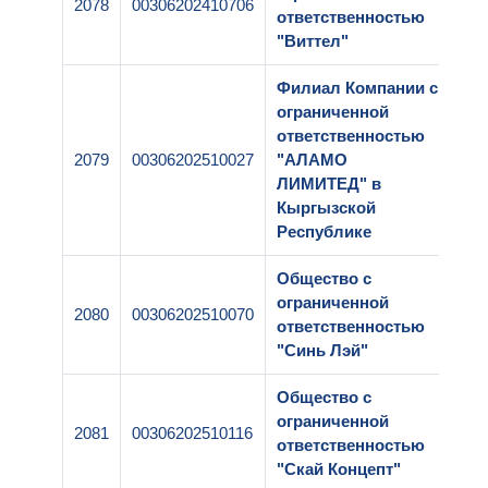
2078
00306202410706
1-1
ответственностью
"Виттел"
Филиал Компании с
ограниченной
ответственностью
2079
00306202510027
"АЛАМО
1-2
ЛИМИТЕД" в
Кыргызской
Республике
Общество с
ограниченной
2080
00306202510070
1-1
ответственностью
"Синь Лэй"
Общество с
ограниченной
2081
00306202510116
1-2
ответственностью
"Скай Концепт"