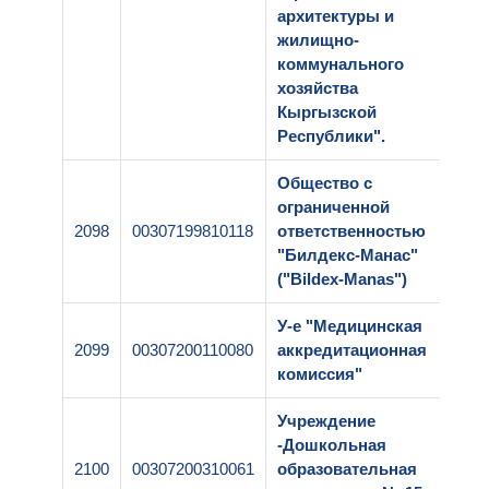
архитектуры и
жилищно-
коммунального
хозяйства
Кыргызской
Республики".
Общество с
ограниченной
2098
00307199810118
ответственностью
1-0
"Билдекс-Манас"
("Bildex-Manas")
У-е "Медицинская
2099
00307200110080
аккредитационная
1-2
комиссия"
Учреждение
-Дошкольная
2100
00307200310061
образовательная
2-0