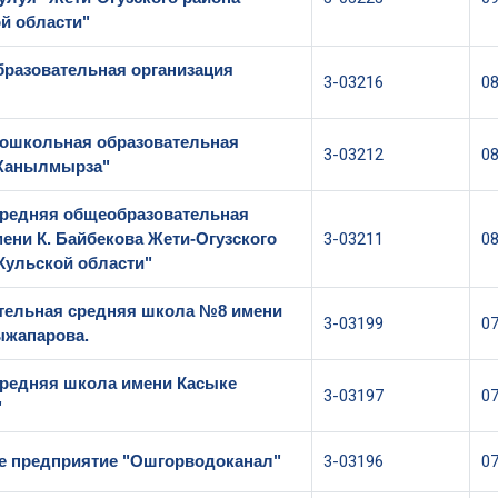
й области"
разовательная организация
3-03216
0
ошкольная образовательная
3-03212
0
"Жанылмырза"
редняя общеобразовательная
мени К. Байбекова Жети-Огузского
3-03211
0
Кульской области"
тельная средняя школа №8 имени
3-03199
0
ыжапарова.
редняя школа имени Касыке
3-03197
0
"
е предприятие "Ошгорводоканал"
3-03196
0