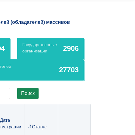
елей (обладателей) массивов
Государственные
94
2906
организации
телей
27703
Поиск
Дата
егистрации
Статус