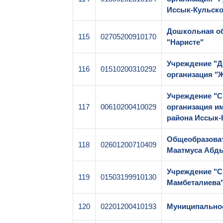
Иссык-Кульско
Дошкольная об
115
02705200910170
"Наристе"
Учреждение "Д
116
01510200310292
организация 
Учреждение "С
117
00610200410029
организация и
района Иссык-
Общеобразова
118
02601200710409
Маатмуса Абд
Учреждение "С
119
01503199910130
Мамбеталиева
120
02201200410193
Муниципально