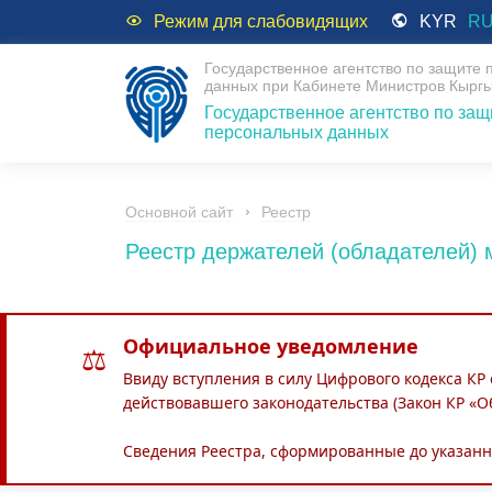
Режим для слабовидящих
KYR
R
Государственное агентство по защите
данных при Кабинете Министров Кыргы
Государственное агентство по защ
персональных данных
Основной сайт
Реестр
Реестр держателей (обладателей)
Официальное уведомление
⚖
Ввиду вступления в силу Цифрового кодекса КР
действовавшего законодательства (Закон КР «О
Сведения Реестра, сформированные до указанн