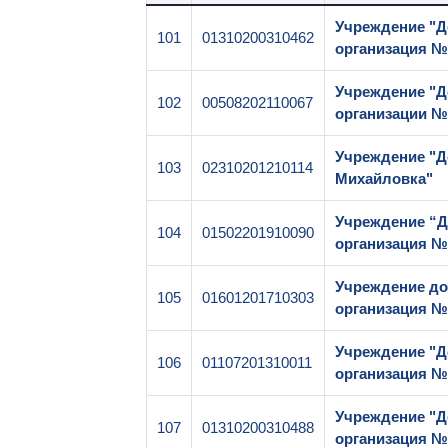
Учреждение "Д
101
01310200310462
организация №
Учреждение "Д
102
00508202110067
организации №
Учреждение "Д
103
02310201210114
Михайловка"
Учреждение “Д
104
01502201910090
организация №
Учреждение до
105
01601201710303
организация №
Учреждение "Д
106
01107201310011
организация №
Учреждение "Д
107
01310200310488
организация №