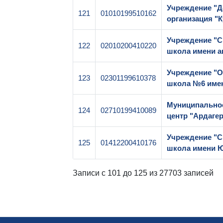
Учреждение "Д
121
01010199510162
организация "
Учреждение "С
122
02010200410220
школа имени 
Учреждение "О
123
02301199610378
школа №6 имен
Муниципальное
124
02710199410089
центр "Ардаге
Учреждение "С
125
01412200410176
школа имени Ю
Записи с 101 до 125 из 27703 записей