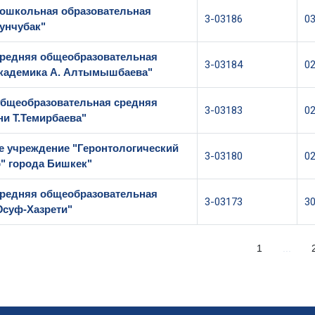
ошкольная образовательная
3-03186
0
Кунчубак"
редняя общеобразовательная
3-03184
0
академика А. Алтымышбаева"
бщеобразовательная средняя
3-03183
0
и Т.Темирбаева"
 учреждение "Геронтологический
3-03180
0
р" города Бишкек"
редняя общеобразовательная
3-03173
3
суф-Хазрети"
1
...