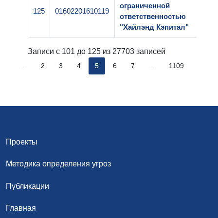
ограниченной
125
01602201610119
1-00
ответственностью
"Хайлэнд Кэпитал"
Записи с 101 до 125 из 27703 записей
1
...
2
3
4
5
6
7
...
1109
Проекты
Методика определения угроз
Публикации
Главная