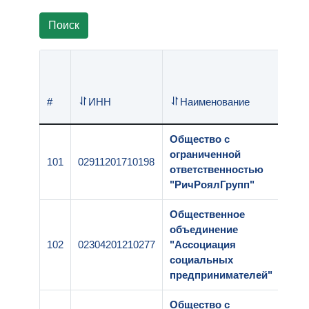
Поиск
Рег
#
ИНН
Наименование
ном
Общество с
ограниченной
101
02911201710198
1-00
ответственностью
"РичРоялГрупп"
Общественное
объединение
102
02304201210277
"Ассоциация
1-00
социальных
предпринимателей"
Общество с