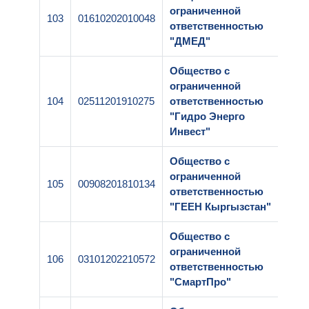
ограниченной
103
01610202010048
1-00
ответственностью
"ДМЕД"
Общество с
ограниченной
104
02511201910275
ответственностью
1-00
"Гидро Энерго
Инвест"
Общество с
ограниченной
105
00908201810134
1-00
ответственностью
"ГЕЕН Кыргызстан"
Общество с
ограниченной
106
03101202210572
1-00
ответственностью
"СмартПро"