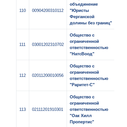
объединение
110
00904200310112
"Юристы
1-00
Ферганской
долины без границ"
Общество с
ограниченной
111
03001202310702
1-00
ответственностью
"НатсВоод"
Общество с
ограниченной
112
02011200010056
1-00
ответственностью
"Раритет-С"
Общество с
ограниченной
113
02111201910301
ответственностью
1-00
"Оак Хилл
Пропертис"