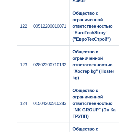
Азия»
Общество с
ограниченной
122
00512200810071
ответственностью
1-00
"EuroTechStroy"
("ЕвроТехСтрой")
Общество с
ограниченной
123
02802200710132
ответственностью
1-00
"Хостер kg" (Hoster
kg)
Общество с
ограниченной
124
01504200910283
ответственностью
1-00
"NK GROUP" (Эн Ка
ГРУПП)
Общество с