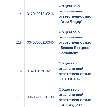
Общество с
ограниченной
114
01204201210216
1-00
ответственностью
"Агро Лидер"
Общество с
ограниченной
115
00407200210040
ответственностью
1-00
"Бизнес Процесс
Солюшен"
Общество с
ограниченной
116
01411201910219
1-00
ответственностью
"ОПТОБАЗА"
Общество с
ограниченной
117
00605200510130
1-00
ответственностью
"БНК АУДИТ"