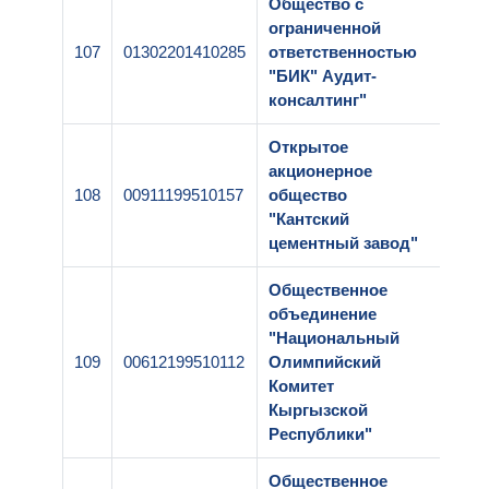
Общество с
ограниченной
107
01302201410285
ответственностью
1-00
"БИК" Аудит-
консалтинг"
Открытое
акционерное
108
00911199510157
общество
1-00
"Кантский
цементный завод"
Общественное
объединение
"Национальный
109
00612199510112
Олимпийский
1-00
Комитет
Кыргызской
Республики"
Общественное