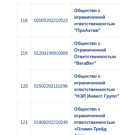
Общество с
ограниченной
118
02005202210522
1-00
ответственностью
"ПроАктив"
Общество с
Ограниченной
119
01204199910089
1-00
Ответственностью
"ВегаВет"
Общество с
ограниченной
120
01502202110296
1-00
ответственностью
"НЭЛ Инвест Групп"
Общество с
ограниченной
121
01808202210246
ответственностью
1-00
«Олимп-Трейд