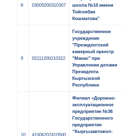
8
03009200310307
школа №10 имени
1-
Тойгонбая
Кошматова”
Государственное
учреждение
"Президентский
камерный оркестр
9
02111200210322
"Манас" при
1-
Управлении делами
Президента
Кыргызской
Республики
Филиал «Дорожно-
эксплуатационное
предприятие №36
Государственного
предприятия
“Кыргызавтожол-
10
41006202410500
1-