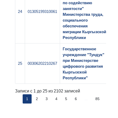
по содействию
занятости"
24
01305199310061
2-
Министерства труда,
социального
обеспечения
миграции Кыргызской
Республики
Государственное
учреждение "Тундук"
при Министерстве
25
00306202210267
2-
цифрового развития
Кыргызской
Республики"
Записи с 1 до 25 из 2102 записей
1
2
3
4
5
6
...
85