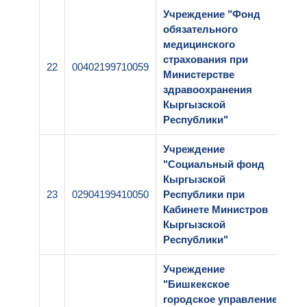
Учреждение "Фонд
обязательного
медицинского
страхования при
22
00402199710059
2-
Министерстве
здравоохранения
Кыргызской
Республики"
Учреждение
"Социальный фонд
Кыргызской
23
02904199410050
Республики при
2-
Кабинете Министров
Кыргызской
Республики"
Учреждение
"Бишкекское
городское управление