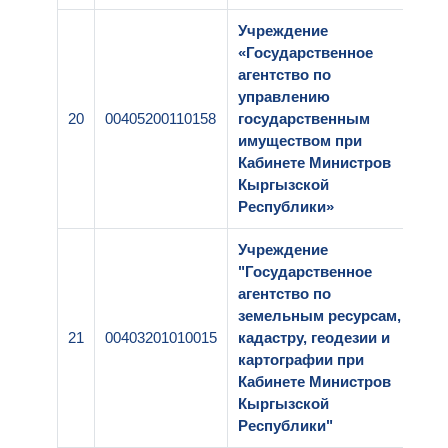
Учреждение
«Государственное
агентство по
управлению
20
00405200110158
государственным
2-
имуществом при
Кабинете Министров
Кыргызской
Республики»
Учреждение
"Государственное
агентство по
земельным ресурсам,
21
00403201010015
кадастру, геодезии и
2-
картографии при
Кабинете Министров
Кыргызской
Республики"