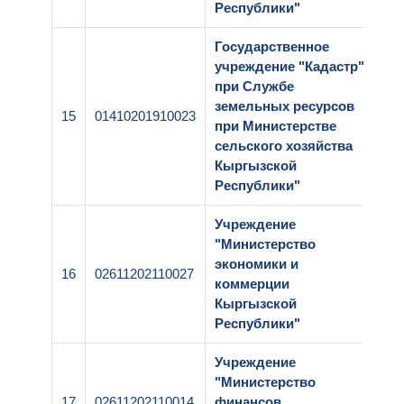
Республики"
Государственное
учреждение "Кадастр"
при Службе
земельных ресурсов
15
01410201910023
2-
при Министерстве
сельского хозяйства
Кыргызской
Республики"
Учреждение
"Министерство
экономики и
16
02611202110027
2-
коммерции
Кыргызской
Республики"
Учреждение
"Министерство
17
02611202110014
финансов
2-