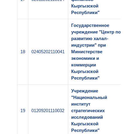
Кыргызской
Республики"
Государственное
учреждение "Центр по
развитию халал-
индустрии" при
18
02405202110041
Министерстве
2-
экономики и
коммерции
Кыргызской
Республики"
Учреждение
"Национальный
институт
19
01209201110032
стратегических
2-
исследований
Кыргызской
Республики"