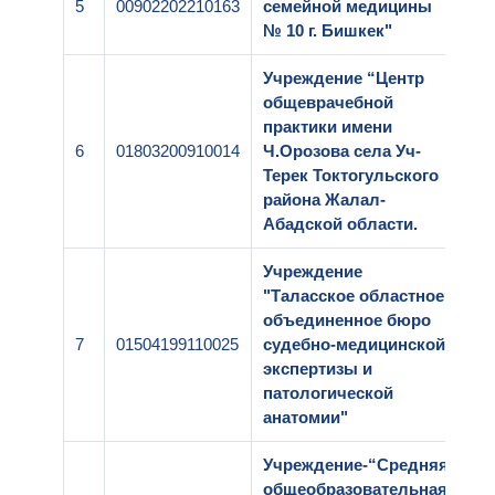
5
00902202210163
семейной медицины
1-
№ 10 г. Бишкек"
Учреждение “Центр
общеврачебной
практики имени
6
01803200910014
Ч.Орозова села Уч-
1-
Терек Токтогульского
района Жалал-
Абадской области.
Учреждение
"Таласское областное
объединенное бюро
7
01504199110025
судебно-медицинской
1-
экспертизы и
патологической
анатомии"
Учреждение-“Средняя
общеобразовательная