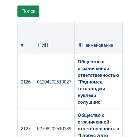
Поиск
Реги
#
ИНН
Наименование
номе
Общество с
ограниченной
ответственностью
2126
01204202510027
"Радиомед
1-25
технолоджи
нуклеар
солушинс"
Общество с
ограниченной
2127
02708202510189
ответственностью
1-25
"Глобус Авто