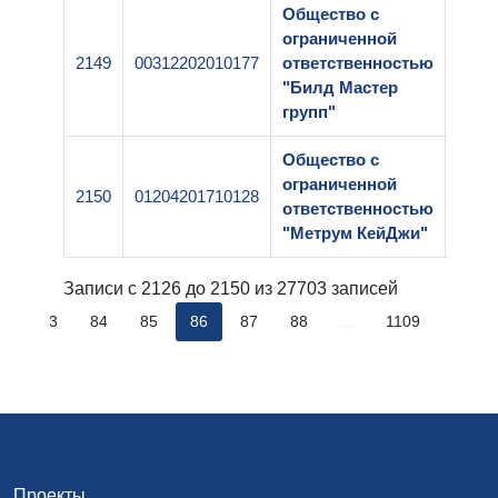
Общество с
ограниченной
2149
00312202010177
ответственностью
1-25
"Билд Мастер
групп"
Общество с
ограниченной
2150
01204201710128
1-25
ответственностью
"Метрум КейДжи"
Записи с 2126 до 2150 из 27703 записей
..
83
84
85
86
87
88
...
1109
Проекты