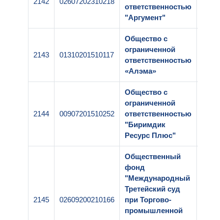
2142
02607202310218
1-25
ответственностью
"Аргумент"
Общество с
ограниченной
2143
01310201510117
1-25
ответственностью
«Алэма»
Общество с
ограниченной
2144
00907201510252
ответственностью
1-25
"Биримдик
Ресурс Плюс"
Общественный
фонд
"Международный
Третейский суд
2145
02609200210166
при Торгово-
1-25
промышленной