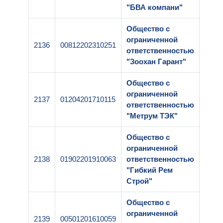
"БВА компани"
Общество с
ограниченной
2136
00812202310251
1-25
ответственностью
"Зоохан Гарант"
Общество с
ограниченной
2137
01204201710115
1-25
ответственностью
"Метрум ТЭК"
Общество с
ограниченной
2138
01902201910063
ответственностью
1-25
"Гибкий Рем
Строй"
Общество с
ограниченной
2139
00501201610059
1-25