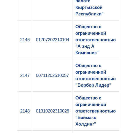
палате
Кыргызской
Республики"
Общество с
ограниченной
2146
01707202310104
ответственностью
1-25
"А энд А
Компаниз"
Общество с
ограниченной
2147
00711202510057
1-25
ответственностью
"Борбор Лидер"
Общество с
ограниченной
2148
01310202310029
ответственностью
1-25
"Баймакс
Холдинг"