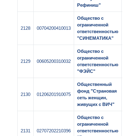
Рефиниш"
Общество с
ограниченной
2128
00704200410013
1-25
ответственностью
"СИНЕМАТИКА"
Общество с
ограниченной
2129
00605200310032
1-25
ответственностью
"ФЭЙС"
Общественный
фонд "Страновая
2130
01206201910075
1-25
сеть женщин,
живущих с ВИЧ"
Общество с
ограниченной
2131
02707202210396
ответственностью
1-25