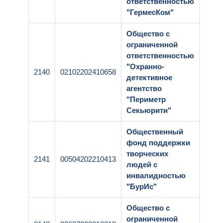
ответственностью
"ГермесКом"
Общество с
ограниченной
ответственностью
"Охранно-
2140
02102202410658
1-25
детективное
агентство
"Периметр
Секьюрити"
Общественный
фонд поддержки
творческих
2141
00504202210413
1-25
людей с
инвалидностью
"БурИс"
Общество с
ограниченной