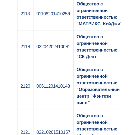
Общество с
ограниченной
2118
01108201410259
1
ответственностью
"МАТРИКС. КейДжи"
Общество с
ограниченной
2119
02204202410091
1
ответственностью
"СК Дент"
Общество с
ограниченной
ответственностью
2120
00611201410148
1
"Образовательный
центр "Фэнтези
пипл"
Общество с
ограниченной
ответственностью
2121
02210201510157
1