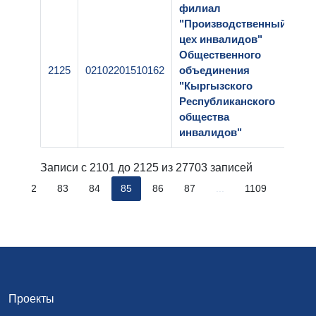
филиал
"Производственный
цех инвалидов"
Общественного
2125
02102201510162
объединения
1
"Кыргызского
Республиканского
общества
инвалидов"
Записи с 2101 до 2125 из 27703 записей
..
82
83
84
85
86
87
...
1109
Проекты