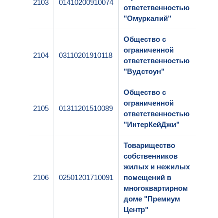
2103
01410200910074
1
ответственностью
"Омуркалий"
Общество с
ограниченной
2104
03110201910118
1
ответственностью
"Вудстоун"
Общество с
ограниченной
2105
01311201510089
1
ответственностью
"ИнтерКейДжи"
Товарищество
собственников
жилых и нежилых
2106
02501201710091
помещений в
1
многоквартирном
доме "Премиум
Центр"