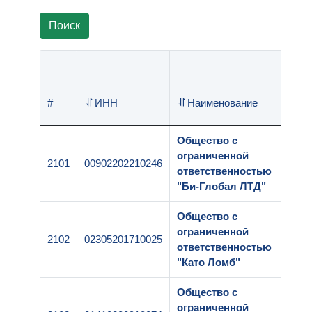
Поиск
Р
#
ИНН
Наименование
н
Общество с
ограниченной
2101
00902202210246
1
ответственностью
"Би-Глобал ЛТД"
Общество с
ограниченной
2102
02305201710025
1
ответственностью
"Като Ломб"
Общество с
ограниченной