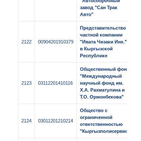
"Автосборочный
завод "Сан Трак
Авто"
Представительство
частной компании
2122
00904201910379
"Ивата Чизаки Инк."
1
в Кыргызской
Республике
Общественный фонд
"Международный
2123
03112201410116
научный фонд им.
1
Х.А. Рахматулина и
Т.О. Ормонбекова"
Общество с
ограниченной
2124
03011201210214
1
ответственностью
"Кыргызполисервис"