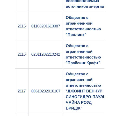
возобновляемых
источников энергии"
Общество с
ограниченной
2115
01108201610087
1
ответственностью
"Пролинк"
Общество с
ограниченной
2116
02911202210242
1
ответственностью
"Прайсинг Крафт"
Общество с
ограниченной
ответственностью
2117
00610202010107
"ДЖОИНТ ВЕНЧУР
1
СИНОГИДРО-ПАУЭР
ЧАЙНА РОУД
БРИДЖ"