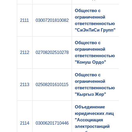
Общество с
ограниченной
2111
03007201810082
1
ответственностью
"СиЭнТиСи Групп"
Общество с
ограниченной
2112
02708202510278
1
ответственностью
"Конуш Ордо"
Общество с
ограниченной
2113
02508201610115
1
ответственностью
"Кыргыз Жер"
Объединение
юридических лиц
"Ассоциация
2114
03006201710446
1
электростанций