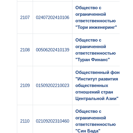
Общество с
ограниченной
2107
02407202410106
1
ответственностью
"Тори инженеринг"
Общество с
ограниченной
2108
00506202410139
1
ответственностью
"Туран Финанс"
Общественный фонд
"Институт развития
2109
01509202210023
общественных
1
отношений стран
Центральной Азии"
Общество с
ограниченной
2110
02109202310460
1
ответственностью
"Син Бада"