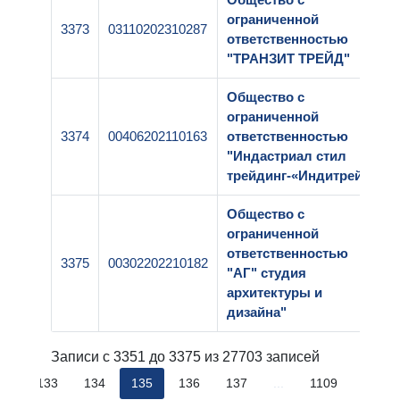
ограниченной
3373
03110202310287
ответственностью
"ТРАНЗИТ ТРЕЙД"
Общество с
ограниченной
3374
00406202110163
ответственностью
"Индастриал стил
трейдинг-«Индитрейд"
Общество с
ограниченной
ответственностью
3375
00302202210182
"АГ" студия
архитектуры и
дизайна"
Записи с 3351 до 3375 из 27703 записей
32
133
134
135
136
137
...
1109