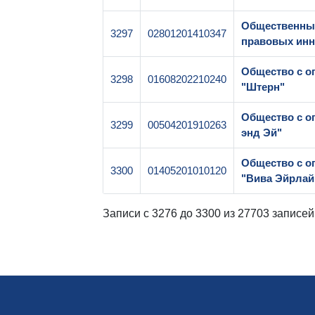
Общественны
3297
02801201410347
правовых инн
Общество с о
3298
01608202210240
"Штерн"
Общество с о
3299
00504201910263
энд Эй"
Общество с о
3300
01405201010120
"Вива Эйрлай
Записи с 3276 до 3300 из 27703 записей