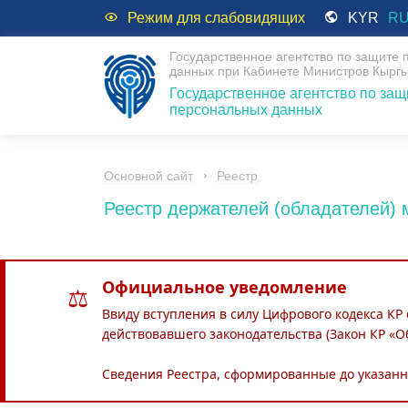
Режим для слабовидящих
KYR
R
Государственное агентство по защите
данных при Кабинете Министров Кыргы
Государственное агентство по защ
персональных данных
Основной сайт
Реестр
Реестр держателей (обладателей)
Официальное уведомление
⚖
Ввиду вступления в силу Цифрового кодекса КР
действовавшего законодательства (Закон КР «О
Сведения Реестра, сформированные до указанн