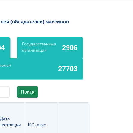
елей (обладателей) массивов
Государственные
94
2906
организации
телей
27703
Поиск
Дата
егистрации
Статус