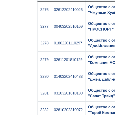
Общество с о
3276
02612202410026
"Чжунцзи Хуэ
Общество с о
3277
00403202510169
"ПРОСПОРТ"
Общество с о
3278
01802201110297
"Дос-Инжинии
Общество с о
3279
02611201810129
"Компания АС
Общество с о
3280
01403202410483
"Джей. Дабл-
Общество с о
3281
03103201610139
"Сапат Трэйд
Общество с о
3282
02610202310072
"Торой Компа