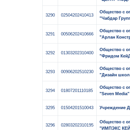
Общество с о
3290
02504202410413
"Чабдар Груп
Общество с о
3291
00506202410666
"Арлан Конст
Общество с о
3292
01303202310400
"Фридом Кей
Общество с о
3293
00906202510230
"Дизайн шко
Общество с о
3294
01807201110185
"Seven Media"
3295
01504201510043
Учреждение Д
Общество с о
3296
02803202310195
"ИМПЭКС КЕ