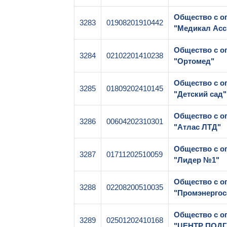
Общество с о
3283
01908201910442
"Медикал Асс
Общество с о
3284
02102201410238
"Ортомед"
Общество с о
3285
01809202410145
"Детский сад
Общество с о
3286
00604202310301
"Атлас ЛТД"
Общество с о
3287
01711202510059
"Лидер №1"
Общество с о
3288
02208200510035
"Промэнергос
Общество с о
3289
02501202410168
"ЦЕНТР ПОД