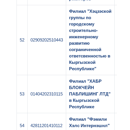
Филиал "Хэцзэской
группы по
городскому
строительно-
инженерному
52
02909202510443
1-259
развитию
сограниченной
ответсвенностью в
Кыргызской
Республике"
Филиал "ХАБР
БЛОКЧЕЙН
53
01404202310115
ПАБЛИШИНГ ЛТД"
1-049
в Кыргызской
Республике
Филиал "Фэмили
54
42811201410112
Хэлс Интернэшнл"
1-215