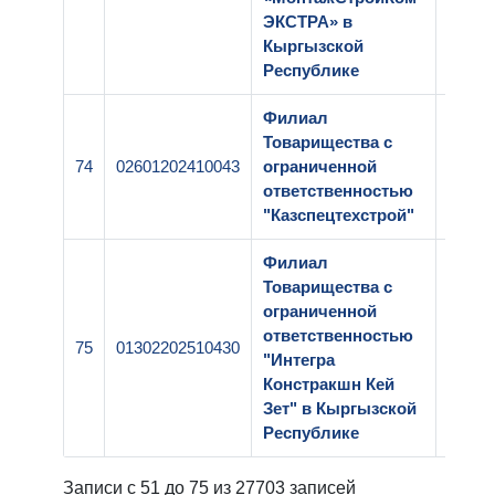
ЭКСТРА» в
Кыргызской
Республике
Филиал
Товарищества с
74
02601202410043
ограниченной
1-231
ответственностью
"Казспецтехстрой"
Филиал
Товарищества с
ограниченной
ответственностью
75
01302202510430
1-173
"Интегра
Констракшн Кей
Зет" в Кыргызской
Республике
Записи с 51 до 75 из 27703 записей