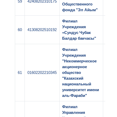
59
42408202310175
1-148
Общественного
фонда "Эл Айым"
Филиал
Учреждения
60
41308202510192
1-134
«Сундус Чубак
Балдар бакчасы"
Филиал
Учреждения
"Некоммерческое
акционерное
61
01602202210345
общество
1-206
"Казахский
национальный
университет имени
аль-Фараби"
Филиал
Управления