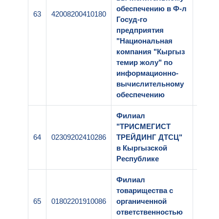
обеспечению в Ф-л
63
42008200410180
2-007
Госуд-го
предприятия
"Национальная
компания "Кыргыз
темир жолу" по
информационно-
вычислительному
обеспечению
Филиал
"ТРИСМЕГИСТ
64
02309202410286
ТРЕЙДИНГ ДТСЦ"
1-091
в Кыргызской
Республике
Филиал
товарищества с
65
01802201910086
органиченной
1-083
ответственностью