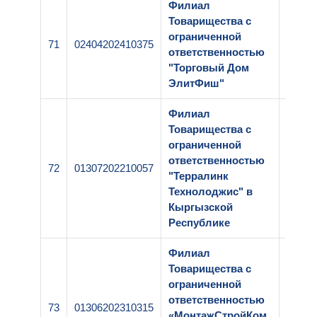
Филиал
Товарищества с
ограниченной
71
02404202410375
1-183
ответственностью
"Торговый Дом
ЭлитФиш"
Филиал
Товарищества с
ограниченной
ответственностью
72
01307202210057
1-222
"Терралинк
Технолоджис" в
Кыргызской
Республике
Филиал
Товарищества с
ограниченной
ответственностью
73
01306202310315
1-209
«МонтажСтройКом