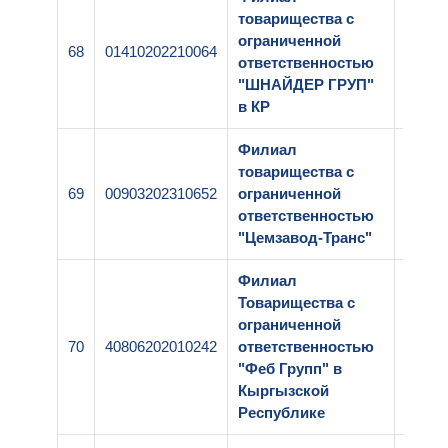
товарищества с
ограниченной
68
01410202210064
1-274
ответственностью
"ШНАЙДЕР ГРУП"
в КР
Филиал
товарищества с
69
00903202310652
ограниченной
1-078
ответственностью
"Цемзавод-Транс"
Филиал
Товарищества с
ограниченной
70
40806202010242
ответственностью
1-179
"Феб Групп" в
Кыргызской
Республике