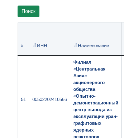
Поиск
Регис
#
ИНН
Наименование
номер
Филиал
«Центральная
Азия»
акционерного
общества
«Опытно-
51
00502202410566
1-141
демонстрационный
центр вывода из
эксплуатации уран-
графитовых
ядерных
реакторов»