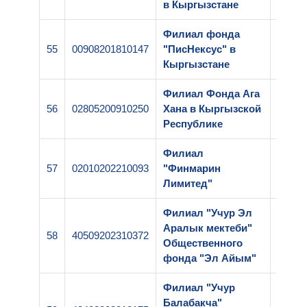
в Кыргызстане
Филиал фонда
55
00908201810147
"ПисНексус" в
1-232
Кыргызстане
Филиал Фонда Ага
56
02805200910250
Хана в Кыргызской
1-219
Республике
Филиал
57
02010202210093
"Финмарин
1-102
Лимитед"
Филиал "Учур Эл
Аралык мектеби"
58
40509202310372
1-148
Общественного
фонда "Эл Айым"
Филиал "Учур
Балабакча"